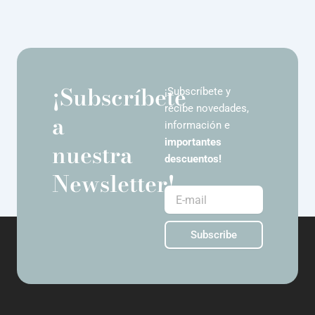
¡Subscríbete
¡Subscríbete y
recibe novedades,
a
información e
importantes
nuestra
descuentos!
Newsletter!
E-
mail
Subscribe