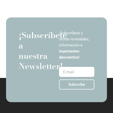
¡Subscríbete
¡Subscríbete y
recibe novedades,
a
información e
importantes
nuestra
descuentos!
Newsletter!
E-
mail
Subscribe